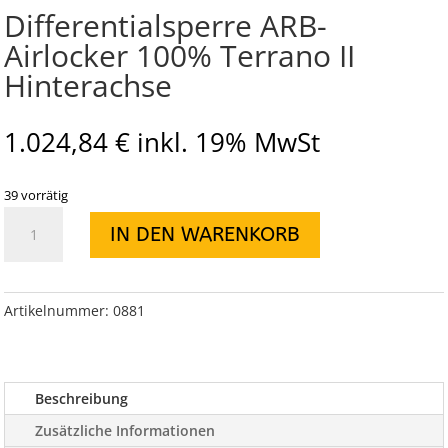
Differentialsperre ARB-
Airlocker 100% Terrano II
Hinterachse
1.024,84
€
inkl. 19% MwSt
39 vorrätig
Differentialsperre
IN DEN WARENKORB
ARB-
Airlocker
100%
Terrano
Artikelnummer:
0881
II
Hinterachse
Menge
Beschreibung
Zusätzliche Informationen