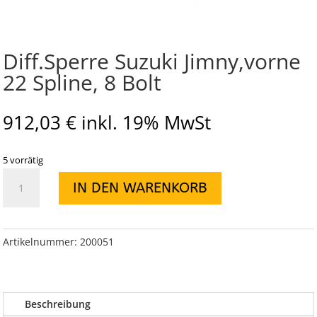
Diff.Sperre Suzuki Jimny,vorne
22 Spline, 8 Bolt
912,03
€
inkl. 19% MwSt
5 vorrätig
Diff.Sperre
IN DEN WARENKORB
Suzuki
Jimny,vorne
22
Spline,
Artikelnummer:
200051
8
Bolt
Menge
Beschreibung