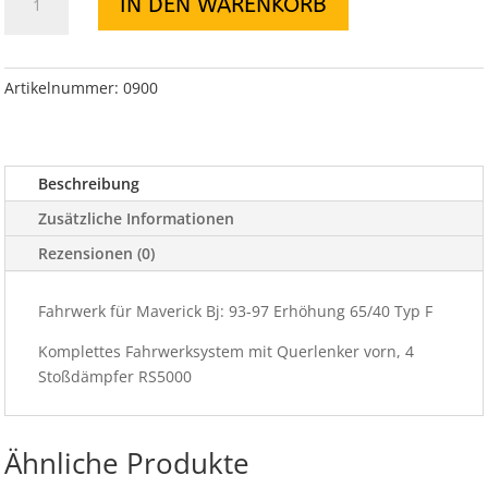
IN DEN WARENKORB
Rancho
für
Maverick
Bj:
Artikelnummer:
0900
93-
97
Erhöhung
Beschreibung
65/40
Typ
Zusätzliche Informationen
F
Rezensionen (0)
Menge
Fahrwerk für Maverick Bj: 93-97 Erhöhung 65/40 Typ F
Komplettes Fahrwerksystem mit Querlenker vorn, 4
Stoßdämpfer RS5000
Ähnliche Produkte