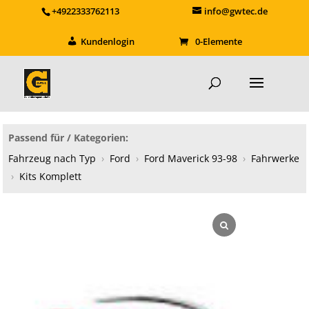
+4922333762113
info@gwtec.de
Kundenlogin
0-Elemente
Passend für / Kategorien:
Fahrzeug nach Typ
›
Ford
›
Ford Maverick 93-98
›
Fahrwerke
›
Kits Komplett