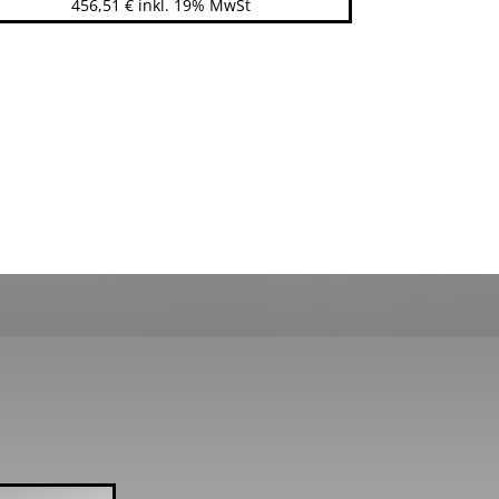
456,51
€
inkl. 19% MwSt