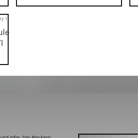
ule
I
s und Infos. Das Abo kann