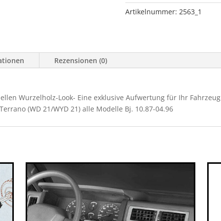
Terrano
Artikelnummer:
2563_1
I
Menge
ationen
Rezensionen (0)
llen Wurzelholz-Look- Eine exklusive Aufwertung für Ihr Fahrzeug! -
n Terrano (WD 21/WYD 21) alle Modelle Bj. 10.87-04.96