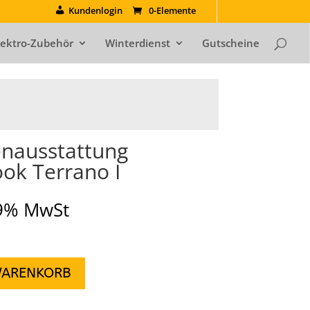
Kundenlogin
0-Elemente
lektro-Zubehör
Winterdienst
Gutscheine
enausstattung
ok Terrano I
19% MwSt
WARENKORB