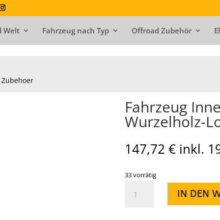
 Welt
Fahrzeug nach Typ
Offroad Zubehör
E
Zubehoer
Fahrzeug Inn
Wurzelholz-Lo
147,72
€
inkl. 
33 vorrätig
Fahrzeug
IN DEN 
Innenausstattung
Wurzelholz-
Look