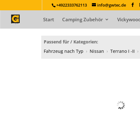
+4922333762113
info@gwtec.de
Start
Camping Zubehör
Vickywood
Passend für / Kategorien:
Fahrzeug nach Typ
›
Nissan
›
Terrano I -II
›