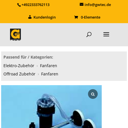
+4922333762113
info@gwtec.de
Kundenlogin
0-Elemente
Passend für / Kategorien:
Elektro-Zubehör
›
Fanfaren
Offroad Zubehör
›
Fanfaren