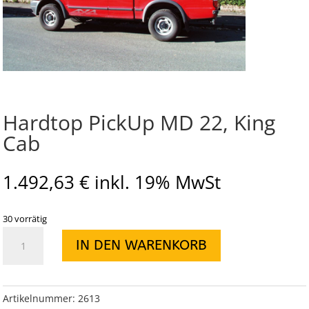
Hardtop PickUp MD 22, King
Cab
1.492,63
€
inkl. 19% MwSt
30 vorrätig
Hardtop
IN DEN WARENKORB
PickUp
MD
22,
King
Artikelnummer:
2613