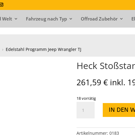
 Welt
Fahrzeug nach Typ
Offroad Zubehör
E
›
Edelstahl Programm Jeep Wrangler TJ
Heck Stoßstan
261,59
€
inkl. 
18 vorrätig
Heck
IN DEN 
Stoßstange
Edenstahl
TJ
Menge
Artikelnummer:
0183