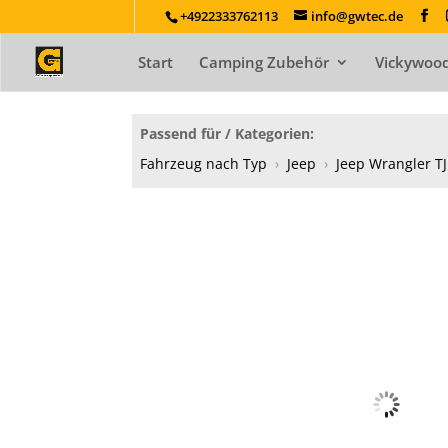
+4922333762113
info@gwtec.de
Start
Camping Zubehör
Vickywood
Passend für / Kategorien:
Fahrzeug nach Typ
›
Jeep
›
Jeep Wrangler TJ