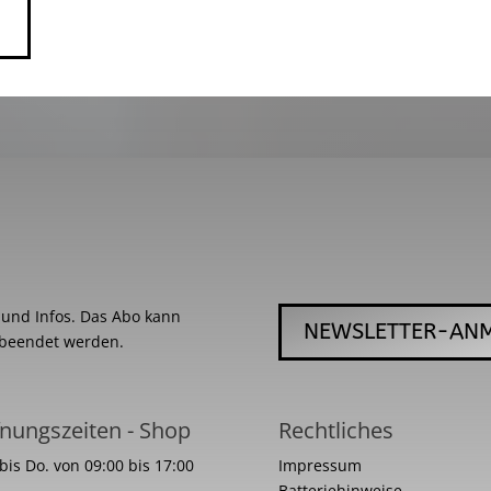
s und Infos. Das Abo kann
NEWSLETTER-AN
 beendet werden.
nungszeiten - Shop
Rechtliches
bis Do. von 09:00 bis 17:00
Impressum
Batteriehinweise