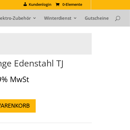
Kundenlogin
0-Elemente
lektro-Zubehör
Winterdienst
Gutscheine
ge Edenstahl TJ
19% MwSt
WARENKORB