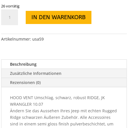
26 vorrätig
HOOD
IN DEN WARENKORB
VENT
Umschlag,
schwarz,
robust
Artikelnummer:
usa59
RIDGE,
JK
WRANGLER
Beschreibung
10.07
Menge
Zusätzliche Informationen
Rezensionen (0)
HOOD VENT Umschlag, schwarz, robust RIDGE, JK
WRANGLER 10.07
Ändern Sie das Aussehen Ihres Jeep mit echten Rugged
Ridge schwarzen Äußeren Zubehör. Alle Accessoires
sind in einem semi gloss finish pulverbeschichtet, um