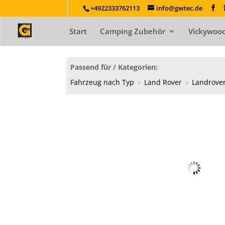
+4922333762113
info@gwtec.de
Start
Camping Zubehör
Vickywood
Passend für / Kategorien:
Fahrzeug nach Typ
›
Land Rover
›
Landrover