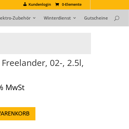
Kundenlogin
0-Elemente
lektro-Zubehör
Winterdienst
Gutscheine
 Freelander, 02-, 2.5l,
9% MwSt
WARENKORB