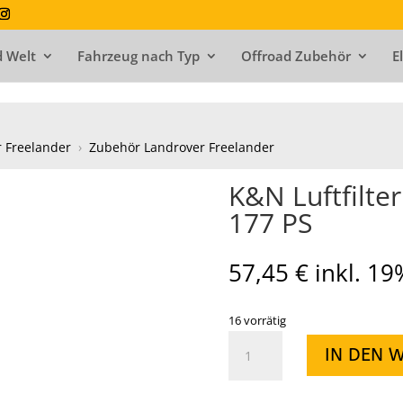
 Welt
Fahrzeug nach Typ
Offroad Zubehör
E
 Freelander
›
Zubehör Landrover Freelander
K&N Luftfilter
177 PS
57,45
€
inkl. 1
16 vorrätig
K&N
IN DEN 
Luftfilter
Freelander,
02-,