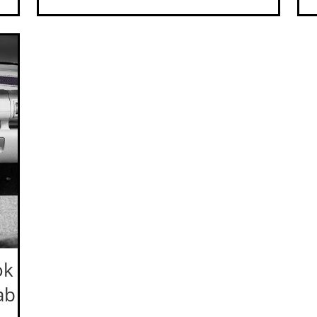
ok
ab