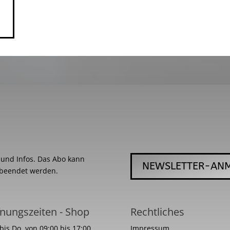
s und Infos. Das Abo kann
NEWSLETTER-AN
 beendet werden.
nungszeiten - Shop
Rechtliches
bis Do. von 09:00 bis 17:00
Impressum