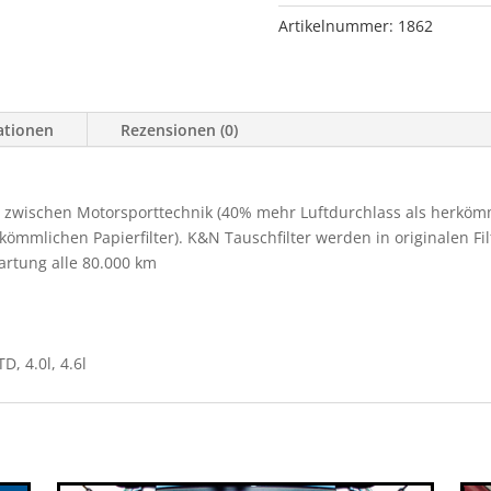
2.5l,
Artikelnummer:
1862
177
PS
Menge
ationen
Rezensionen (0)
 zwischen Motorsporttechnik (40% mehr Luftdurchlass als herkömmli
ömmlichen Papierfilter). K&N Tauschfilter werden in originalen Fi
Wartung alle 80.000 km
D, 4.0l, 4.6l