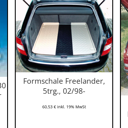
Formschale Freelander,
30
5trg., 02/98-
r
60,53
€
inkl. 19% MwSt