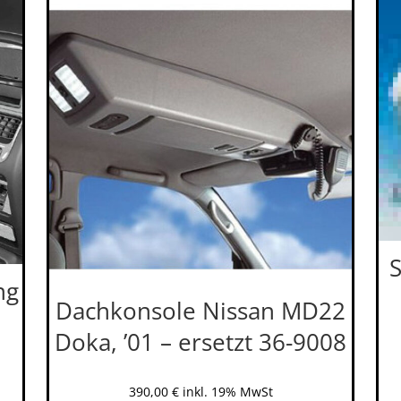
S
ng
Dachkonsole Nissan MD22
Doka, ’01 – ersetzt 36-9008
390,00
€
inkl. 19% MwSt