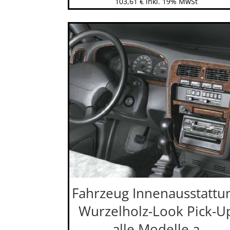
103,61
€
inkl. 19% MwSt
Fahrzeug Innenausstattu
Wurzelholz-Look Pick-U
alle Modelle a