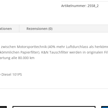
MD21
Artikelnummer:
2558_2
2.4L,
2.2D,
2.3D,
2.5D
ationen
Rezensionen (0)
Diesel
101PS
Menge
 zwischen Motorsporttechnik (40% mehr Luftdurchlass als herkömmli
ömmlichen Papierfilter). K&N Tauschfilter werden in originalen Fi
Wartung alle 80.000 km
D Diesel 101PS