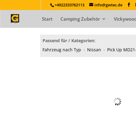
+4922333762113
info@gwtec.de
Start
Camping Zubehör
Vickywood
Passend für / Kategorien:
Fahrzeug nach Typ
›
Nissan
›
Pick Up MD21