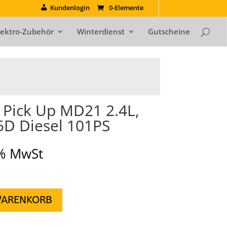
Kundenlogin
0-Elemente
lektro-Zubehör
Winterdienst
Gutscheine
r Pick Up MD21 2.4L,
.5D Diesel 101PS
9% MwSt
WARENKORB