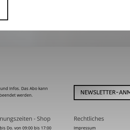
s und Infos. Das Abo kann
NEWSLETTER-AN
 beendet werden.
nungszeiten - Shop
Rechtliches
bis Do. von 09:00 bis 17:00
Impressum