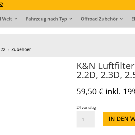
 Welt
Fahrzeug nach Typ
Offroad Zubehör
E
-22
›
Zubehoer
K&N Luftfilte
2.2D, 2.3D, 2
59,50
€
inkl. 1
24 vorrätig
K&N
IN DEN 
Luftfilter
Pick
Up