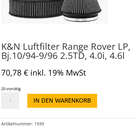
K&N Luftfilter Range Rover LP,
Bj.10/94-9/96 2.5TD, 4.0i, 4.6l
70,78
€
inkl. 19% MwSt
20 vorrätig
K&N
IN DEN WARENKORB
Luftfilter
Range
Rover
LP,
Artikelnummer:
1939
Bj.10/94-