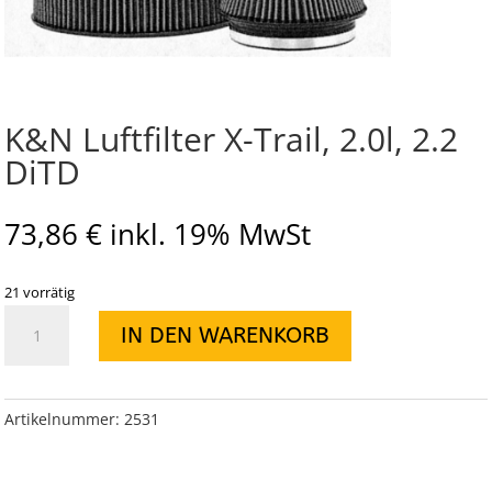
K&N Luftfilter X-Trail, 2.0l, 2.2
DiTD
73,86
€
inkl. 19% MwSt
21 vorrätig
K&N
IN DEN WARENKORB
Luftfilter
X-
Trail,
2.0l,
Artikelnummer:
2531
2.2
DiTD