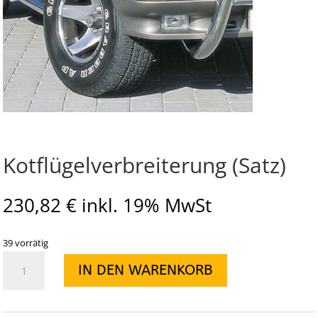
Kotflügelverbreiterung (Satz)
230,82
€
inkl. 19% MwSt
39 vorrätig
Kotflügelverbreiterung
IN DEN WARENKORB
(Satz)
Menge