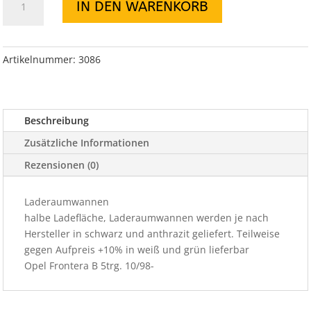
IN DEN WARENKORB
halbe
Ladefläche
Frontera
B
Artikelnummer:
3086
5trg.
10/98-
Menge
Beschreibung
Zusätzliche Informationen
Rezensionen (0)
Laderaumwannen
halbe Ladefläche, Laderaumwannen werden je nach
Hersteller in schwarz und anthrazit geliefert. Teilweise
gegen Aufpreis +10% in weiß und grün lieferbar
Opel Frontera B 5trg. 10/98-