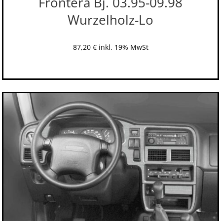
Frontera Bj. 03.95-09.98
Wurzelholz-Lo
87,20
€
inkl. 19% MwSt