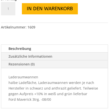
Laderaumwannen
IN DEN WARENKORB
halbe
Ladefläche
Maverick
3trg.
Artikelnummer:
1609
-08/00
Menge
Beschreibung
Zusätzliche Informationen
Rezensionen (0)
Laderaumwannen
halbe Ladefläche, Laderaumwannen werden je nach
Hersteller in schwarz und anthrazit geliefert. Teilweise
gegen Aufpreis +10% in weiß und grün lieferbar
Ford Maverick 3trg. -08/00