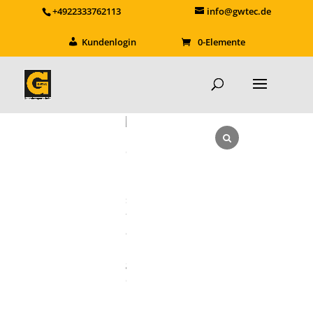
+4922333762113
info@gwtec.de
Kundenlogin
0-Elemente