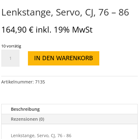
Lenkstange, Servo, CJ, 76 – 86
164,90
€
inkl. 19% MwSt
10 vorrätig
Lenkstange,
IN DEN WARENKORB
Servo,
CJ,
76
-
Artikelnummer:
7135
86
Menge
Beschreibung
Rezensionen (0)
Lenkstange, Servo, CJ, 76 - 86