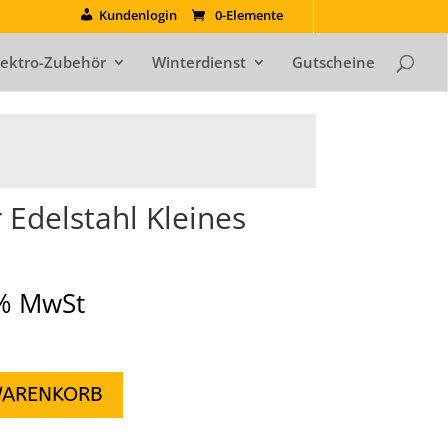
Kundenlogin
0-Elemente
lektro-Zubehör
Winterdienst
Gutscheine
 Edelstahl Kleines
9% MwSt
WARENKORB