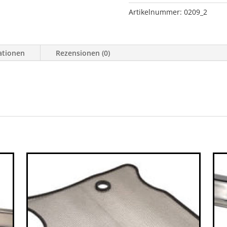
TJ
Artikelnummer:
0209_2
Menge
ationen
Rezensionen (0)