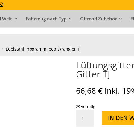
 Welt
Fahrzeug nach Typ
Offroad Zubehör
E
›
Edelstahl Programm Jeep Wrangler TJ
Lüftungsgitter
Gitter TJ
66,68
€
inkl. 1
29 vorrätig
Lüftungsgitter
IN DEN 
Edelstahl
Kleines
Gitter