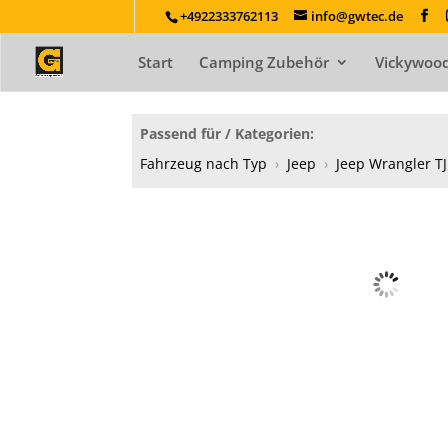
+4922333762113
info@gwtec.de
Start
Camping Zubehör
Vickywood
Passend für / Kategorien:
Fahrzeug nach Typ
›
Jeep
›
Jeep Wrangler TJ