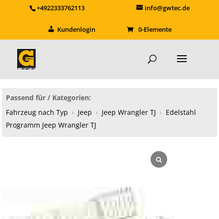
+4922333762113
info@gwtec.de
Kundenlogin
0-Elemente
Passend für / Kategorien:
Fahrzeug nach Typ
›
Jeep
›
Jeep Wrangler TJ
›
Edelstahl
Programm Jeep Wrangler TJ