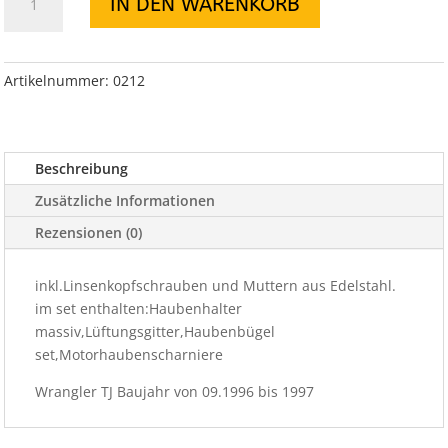
IN DEN WARENKORB
set
Edelstahl
4
teilig
Artikelnummer:
0212
TJ
Menge
Beschreibung
Zusätzliche Informationen
Rezensionen (0)
inkl.Linsenkopfschrauben und Muttern aus Edelstahl.
im set enthalten:Haubenhalter
massiv,Lüftungsgitter,Haubenbügel
set,Motorhaubenscharniere
Wrangler TJ Baujahr von 09.1996 bis 1997