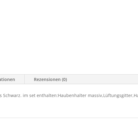
TJ
Menge
ationen
Rezensionen (0)
s Schwarz. im set enthalten:Haubenhalter massiv,Lüftungsgitter