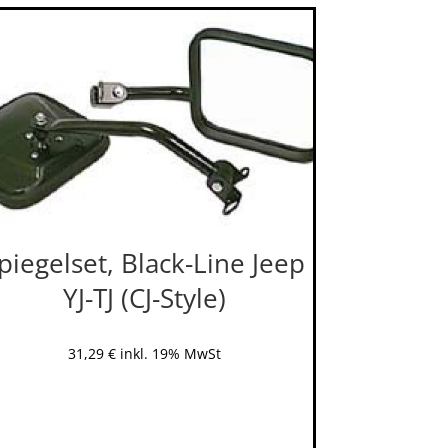
piegelset, Black-Line Jeep
YJ-TJ (CJ-Style)
31,29
€
inkl. 19% MwSt