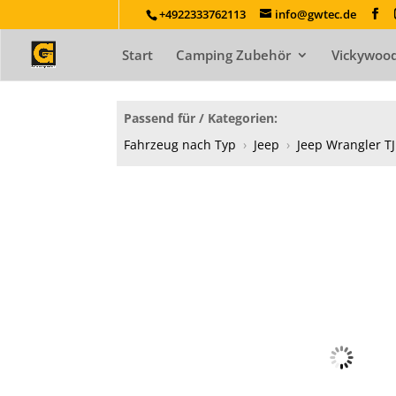
+4922333762113
info@gwtec.de
Start
Camping Zubehör
Vickywood
Passend für / Kategorien:
Fahrzeug nach Typ
›
Jeep
›
Jeep Wrangler TJ