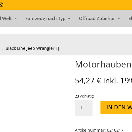
 Welt
Fahrzeug nach Typ
Offroad Zubehör
E
›
Black Line Jeep Wrangler TJ
Motorhauben s
54,27
€
inkl. 1
23 vorrätig
Motorhauben
IN DEN 
set
Schwarz
4
teilig
Artikelnummer:
0210217