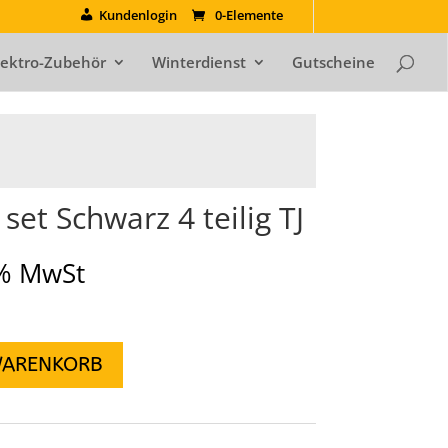
Kundenlogin
0-Elemente
lektro-Zubehör
Winterdienst
Gutscheine
et Schwarz 4 teilig TJ
9% MwSt
WARENKORB