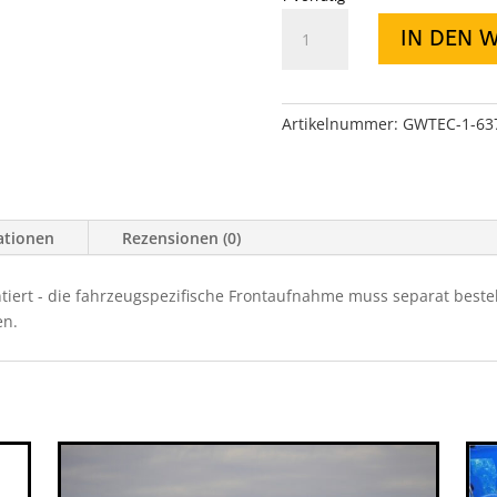
MULTIMOUNT
IN DEN 
TRÄGERSET
"GROß",
INKL.
KABEL
Artikelnummer:
GWTEC-1-63
GEEIGNET
BIS
3.600
KG
ationen
Rezensionen (0)
ZUGKRAFT
Menge
iert - die fahrzeugspezifische Frontaufnahme muss separat bestell
en.