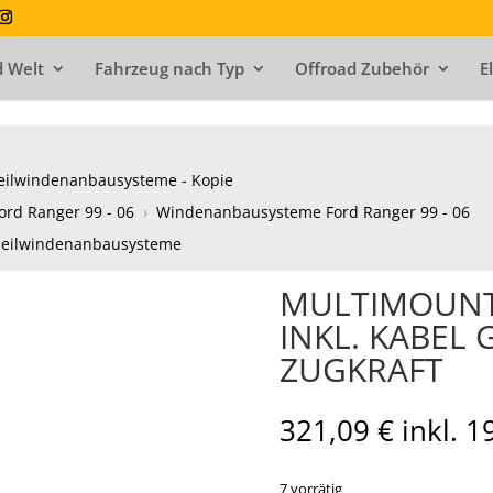
 Welt
Fahrzeug nach Typ
Offroad Zubehör
E
eilwindenanbausysteme - Kopie
ord Ranger 99 - 06
›
Windenanbausysteme Ford Ranger 99 - 06
Seilwindenanbausysteme
MULTIMOUNT 
INKL. KABEL 
ZUGKRAFT
321,09
€
inkl. 
7 vorrätig