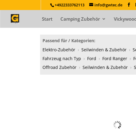
+4922333762113
info@gwtec.de
Start
Camping Zubehör
Vickywood
Passend für / Kategorien:
Elektro-Zubehör
›
Seilwinden & Zubehör
›
S
Fahrzeug nach Typ
›
Ford
›
Ford Ranger
›
F
Offroad Zubehör
›
Seilwinden & Zubehör
›