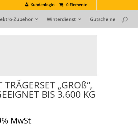
Kundenlogin
0-Elemente
lektro-Zubehör
Winterdienst
Gutscheine
TRÄGERSET „GROß“,
GEEIGNET BIS 3.600 KG
19% MwSt