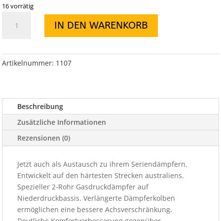
16 vorrätig
Old
IN DEN WARENKORB
Man
Emu
Stoßdämpfer
für
Artikelnummer:
1107
Cherokee
XJ
vorne
Beschreibung
Menge
Zusätzliche Informationen
Rezensionen (0)
Jetzt auch als Austausch zu ihrem Seriendämpfern.
Entwickelt auf den härtesten Strecken australiens.
Spezieller 2-Rohr Gasdruckdämpfer auf
Niederdruckbassis. Verlängerte Dämpferkolben
ermöglichen eine bessere Achsverschränkung.
Deutliche Komfortverbesserung gegenüber