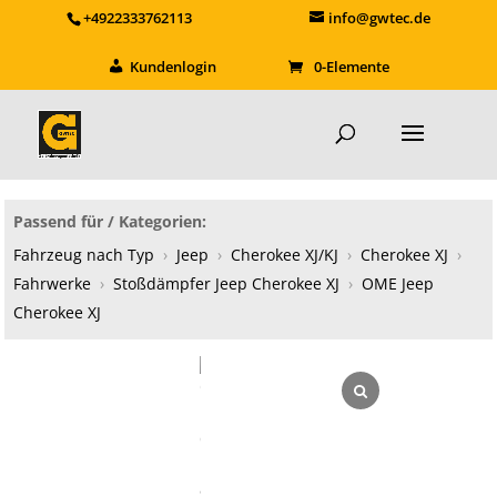
+4922333762113
info@gwtec.de
Kundenlogin
0-Elemente
Passend für / Kategorien:
Fahrzeug nach Typ
›
Jeep
›
Cherokee XJ/KJ
›
Cherokee XJ
›
Fahrwerke
›
Stoßdämpfer Jeep Cherokee XJ
›
OME Jeep
Cherokee XJ