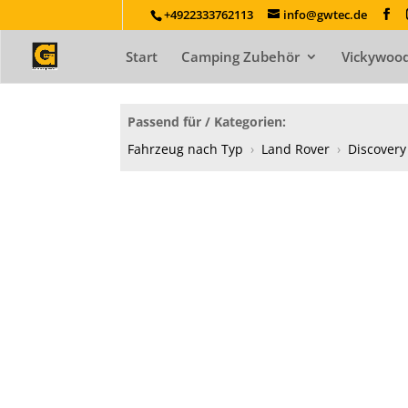
+4922333762113
info@gwtec.de
Start
Camping Zubehör
Vickywood
Passend für / Kategorien:
Fahrzeug nach Typ
›
Land Rover
›
Discovery