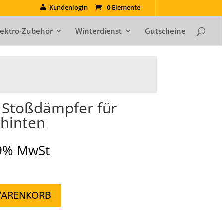
Kundenlogin
0-Elemente
lektro-Zubehör
Winterdienst
Gutscheine
Stoßdämpfer für
 hinten
19% MwSt
WARENKORB