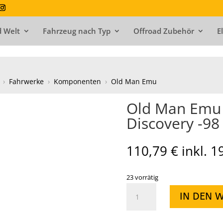
 Welt
Fahrzeug nach Typ
Offroad Zubehör
E
›
Fahrwerke
›
Komponenten
›
Old Man Emu
Old Man Emu 
Discovery -98
110,79
€
inkl. 
23 vorrätig
Old
IN DEN 
Man
Emu
Stoßdämpfer