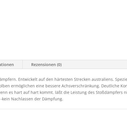
ationen
Rezensionen (0)
ämpfern. Entwickelt auf den härtesten Strecken australiens. Spez
olben ermöglichen eine bessere Achsverschränkung. Deutliche K
n es hart auf hart kommt. läßt die Leistung des Stoßdämpfers nic
, -kein Nachlassen der Dämpfung.