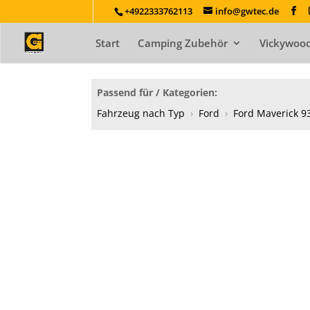
+4922333762113
info@gwtec.de
Start
Camping Zubehör
Vickywood
Passend für / Kategorien:
Fahrzeug nach Typ
›
Ford
›
Ford Maverick 9