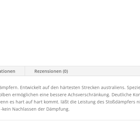
ationen
Rezensionen (0)
ämpfern. Entwickelt auf den härtesten Strecken australiens. Spez
olben ermöglichen eine bessere Achsverschränkung. Deutliche K
n es hart auf hart kommt. läßt die Leistung des Stoßdämpfers nic
, -kein Nachlassen der Dämpfung.