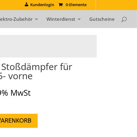
Kundenlogin
0-Elemente
lektro-Zubehör
Winterdienst
Gutscheine
Stoßdämpfer für
5- vorne
19% MwSt
WARENKORB