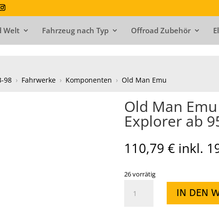
 Welt
Fahrzeug nach Typ
Offroad Zubehör
E
3-98
›
Fahrwerke
›
Komponenten
›
Old Man Emu
Old Man Emu 
Explorer ab 9
110,79
€
inkl. 
26 vorrätig
Old
IN DEN 
Man
Emu
Stoßdämpfer