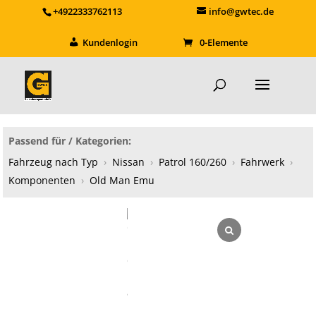
+4922333762113
info@gwtec.de
Kundenlogin
0-Elemente
Passend für / Kategorien:
Fahrzeug nach Typ
›
Nissan
›
Patrol 160/260
›
Fahrwerk
›
Komponenten
›
Old Man Emu