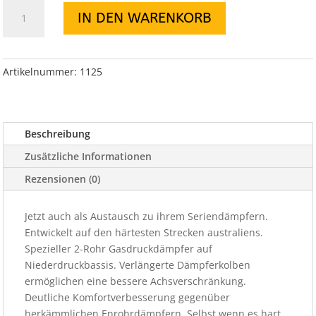
Old
IN DEN WARENKORB
Man
Emu
Stoßdämpfer
für
Artikelnummer:
1125
Patrol
160
von
Beschreibung
80-
90
Zusätzliche Informationen
vorne
Rezensionen (0)
Menge
Jetzt auch als Austausch zu ihrem Seriendämpfern.
Entwickelt auf den härtesten Strecken australiens.
Spezieller 2-Rohr Gasdruckdämpfer auf
Niederdruckbassis. Verlängerte Dämpferkolben
ermöglichen eine bessere Achsverschränkung.
Deutliche Komfortverbesserung gegenüber
herkämmlichen Enrohrdämpfern. Selbst wenn es hart