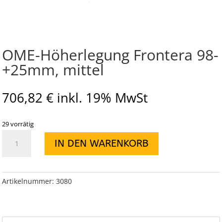
OME-Höherlegung Frontera 98-
+25mm, mittel
706,82
€
inkl. 19% MwSt
29 vorrätig
OME-
IN DEN WARENKORB
Höherlegung
Frontera
98-
+25mm,
Artikelnummer:
3080
mittel
Menge