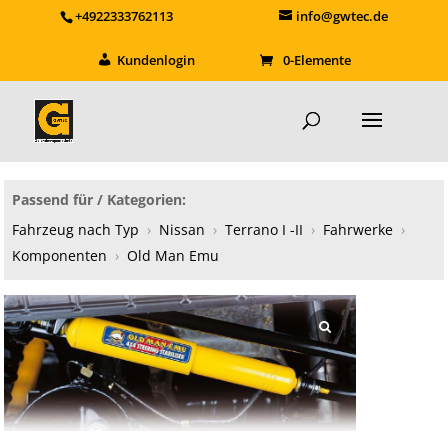
+4922333762113
info@gwtec.de
Kundenlogin
0-Elemente
Passend für / Kategorien:
Fahrzeug nach Typ
›
Nissan
›
Terrano I -II
›
Fahrwerke
›
Komponenten
›
Old Man Emu