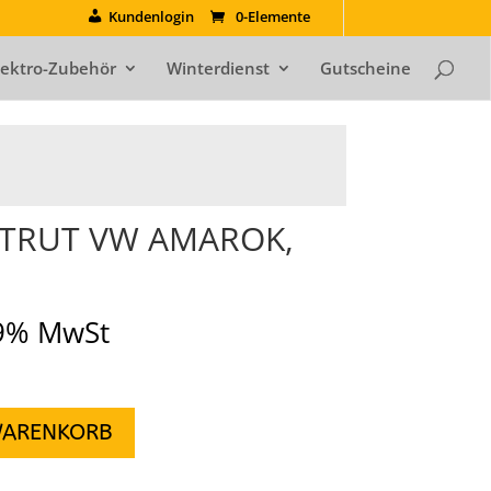
Kundenlogin
0-Elemente
lektro-Zubehör
Winterdienst
Gutscheine
STRUT VW AMAROK,
19% MwSt
WARENKORB