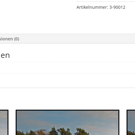
AMAROK,
Artikelnummer:
3-90012
VORNE
Menge
ionen (0)
nen