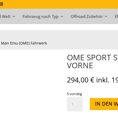
 Welt
Fahrzeug nach Typ
Offroad Zubehör
E
 Man Emu (OME) Fahrwerk
OME SPORT 
VORNE
294,00
€
inkl. 
5 vorrätig
OME
IN DEN 
SPORT
STRUT
VW