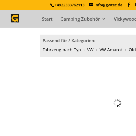
+4922333762113
info@gwtec.de
Start
Camping Zubehör
Vickywood
Passend für / Kategorien:
Fahrzeug nach Typ
›
VW
›
VW Amarok
›
Old