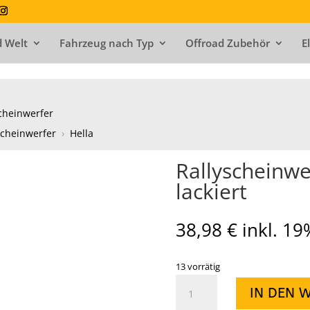
 Welt
Fahrzeug nach Typ
Offroad Zubehör
E
cheinwerfer
cheinwerfer
›
Hella
Rallyscheinw
lackiert
38,98
€
inkl. 1
13 vorrätig
Rallyscheinwerfer
IN DEN 
125mm