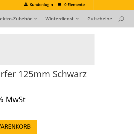
Kundenlogin
0-Elemente
lektro-Zubehör
Winterdienst
Gutscheine
erfer 125mm Schwarz
9% MwSt
WARENKORB