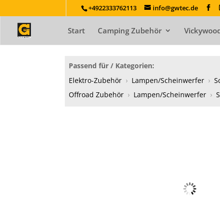
+4922333762113
info@gwtec.de
Start
Camping Zubehör
Vickywood
Passend für / Kategorien:
Elektro-Zubehör
›
Lampen/Scheinwerfer
›
S
Offroad Zubehör
›
Lampen/Scheinwerfer
›
S