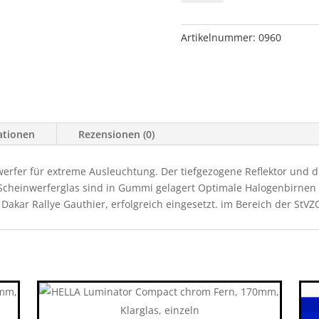
Schwarz
lackiert
Menge
Artikelnummer:
0960
ationen
Rezensionen (0)
werfer für extreme Ausleuchtung. Der tiefgezogene Reflektor und di
 Scheinwerferglas sind in Gummi gelagert Optimale Halogenbirnen 
Dakar Rallye Gauthier, erfolgreich eingesetzt. im Bereich der StVZ