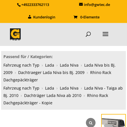
+4922333762113
info@gwtec.de
Kundenlogin
0-Elemente
Passend für / Kategorien:
Fahrzeug nach Typ
›
Lada
›
Lada Niva
›
Lada Niva bis Bj.
2009
›
Dachtraeger Lada Niva bis Bj. 2009
›
Rhino Rack
Dachgepäckträger
Fahrzeug nach Typ
›
Lada
›
Lada Niva
›
Lada Niva - Taiga ab
Bj. 2010
›
Dachträger Lada Niva ab 2010
›
Rhino Rack
Dachgepäckträger - Kopie