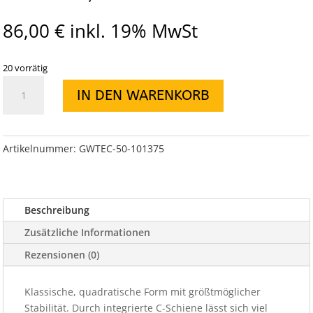
86,00
€
inkl. 19% MwSt
20 vorrätig
RHINO
IN DEN WARENKORB
RACK
QUERTRÄGER
1375MM,
SILBER
Artikelnummer:
GWTEC-50-101375
HEAVY
DUTY
Menge
Beschreibung
Zusätzliche Informationen
Rezensionen (0)
Klassische, quadratische Form mit größtmöglicher
Stabilität. Durch integrierte C-Schiene lässt sich viel