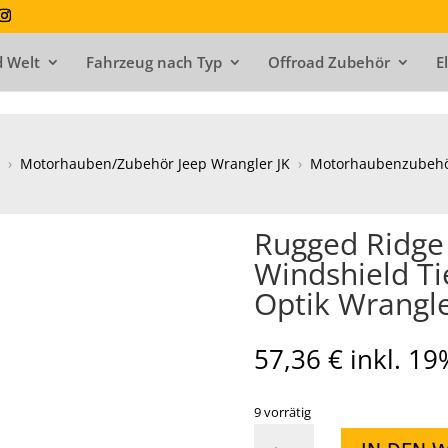
 Welt
Fahrzeug nach Typ
Offroad Zubehör
E
›
Motorhauben/Zubehör Jeep Wrangler JK
›
Motorhaubenzubehör
Rugged Ridge
Windshield T
Optik Wrangle
57,36
€
inkl. 1
9 vorrätig
Rugged