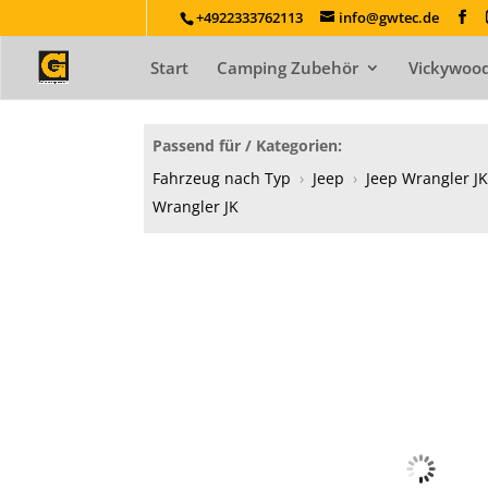
+4922333762113
info@gwtec.de
Start
Camping Zubehör
Vickywood
Passend für / Kategorien:
Fahrzeug nach Typ
›
Jeep
›
Jeep Wrangler JK
Wrangler JK