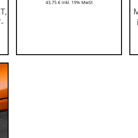
43,75
€
inkl. 19% MwSt
T,
M
-