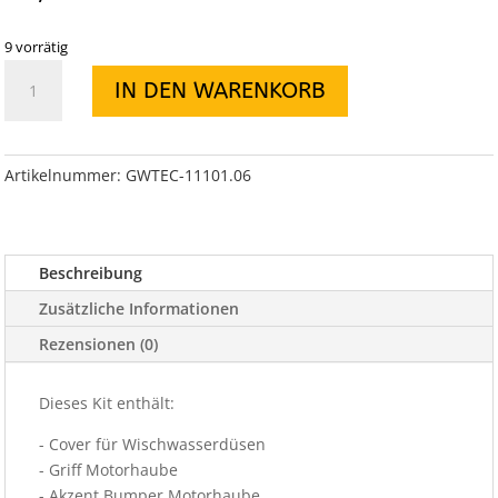
9 vorrätig
Rugged
IN DEN WARENKORB
Ridge
Motorhauben
Kit
Windshield
Artikelnummer:
GWTEC-11101.06
Tie
Down
Kit
Beschreibung
Chrom
Optik
Zusätzliche Informationen
Wrangler
Rezensionen (0)
JK
13-
Dieses Kit enthält:
18
Menge
- Cover für Wischwasserdüsen
- Griff Motorhaube
- Akzent Bumper Motorhaube