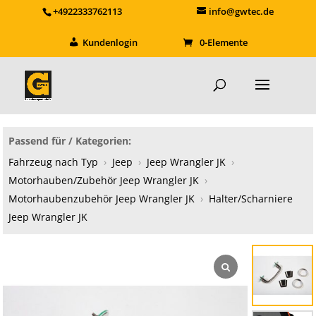
+4922333762113
info@gwtec.de
Kundenlogin
0-Elemente
Passend für / Kategorien:
Fahrzeug nach Typ
›
Jeep
›
Jeep Wrangler JK
›
Motorhauben/Zubehör Jeep Wrangler JK
›
Motorhaubenzubehör Jeep Wrangler JK
›
Halter/Scharniere
Jeep Wrangler JK