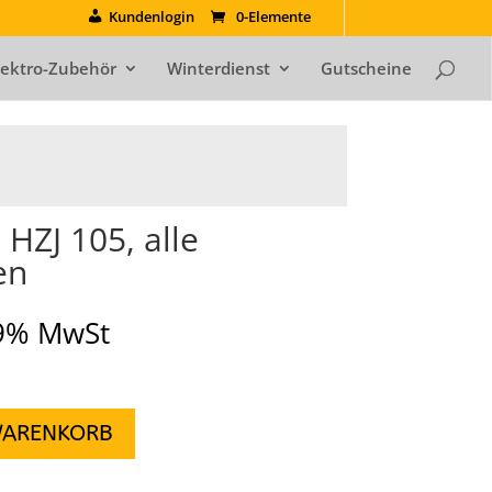
Kundenlogin
0-Elemente
lektro-Zubehör
Winterdienst
Gutscheine
 HZJ 105, alle
en
19% MwSt
WARENKORB