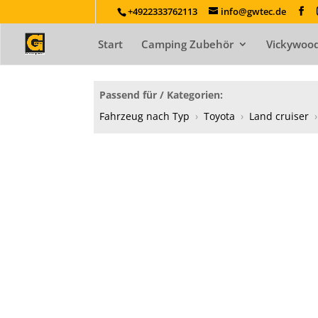
+4922333762113
info@gwtec.de
Start
Camping Zubehör
Vickywood
Passend für / Kategorien:
Fahrzeug nach Typ
›
Toyota
›
Land cruiser
›