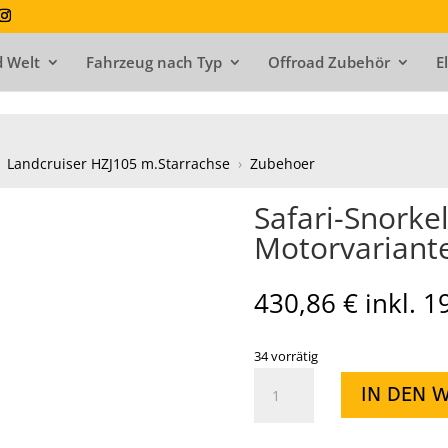
 Welt
Fahrzeug nach Typ
Offroad Zubehör
E
Landcruiser HZJ105 m.Starrachse
›
Zubehoer
Safari-Snorkel
Motorvariant
430,86
€
inkl. 
34 vorrätig
Safari-
IN DEN 
Snorkel
HZJ
105,