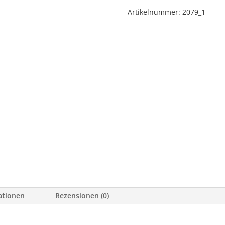
alle
Artikelnummer:
2079_1
Motorvarianten
Menge
ationen
Rezensionen (0)