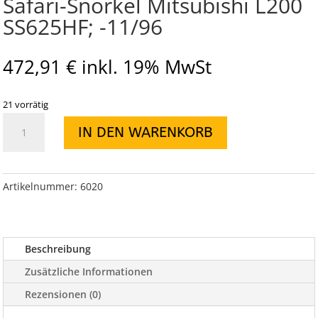
Safari-Snorkel Mitsubishi L200
SS625HF; -11/96
472,91
€
inkl. 19% MwSt
21 vorrätig
Safari-
IN DEN WARENKORB
Snorkel
Mitsubishi
L200
SS625HF;
Artikelnummer:
6020
-11/96
Menge
Beschreibung
Zusätzliche Informationen
Rezensionen (0)