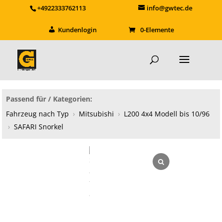
+4922333762113
info@gwtec.de
Kundenlogin
0-Elemente
Passend für / Kategorien:
Fahrzeug nach Typ
›
Mitsubishi
›
L200 4x4 Modell bis 10/96
›
SAFARI Snorkel