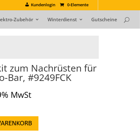
Kundenlogin
0-Elemente
lektro-Zubehör
Winterdienst
Gutscheine
it zum Nachrüsten für
o-Bar, #9249FCK
19% MwSt
WARENKORB