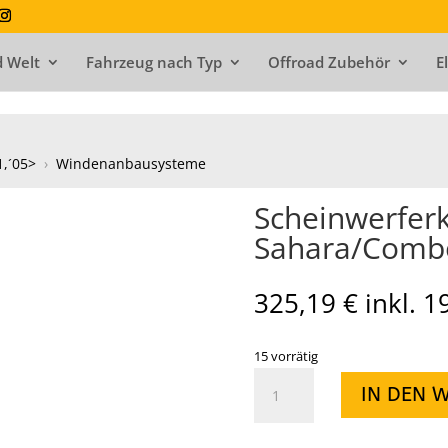
 Welt
Fahrzeug nach Typ
Offroad Zubehör
E
1,´05>
›
Windenanbausysteme
Scheinwerferk
Sahara/Comb
325,19
€
inkl. 
15 vorrätig
Scheinwerferkit
IN DEN 
zum
Nachrüsten
für