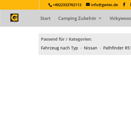
+4922333762113
info@gwtec.de
Start
Camping Zubehör
Vickywood
Passend für / Kategorien:
Fahrzeug nach Typ
›
Nissan
›
Pathfinder R5