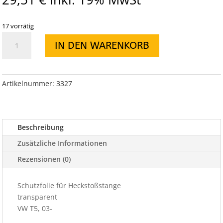
17 vorrätig
Schutzfolie
IN DEN WARENKORB
für
Heckstoßstange
VW
T5,
Artikelnummer:
3327
03-
Menge
Beschreibung
Zusätzliche Informationen
Rezensionen (0)
Schutzfolie für Heckstoßstange
transparent
VW T5, 03-