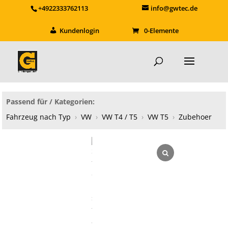
+4922333762113
info@gwtec.de
Kundenlogin
0-Elemente
Passend für / Kategorien:
Fahrzeug nach Typ
›
VW
›
VW T4 / T5
›
VW T5
›
Zubehoer