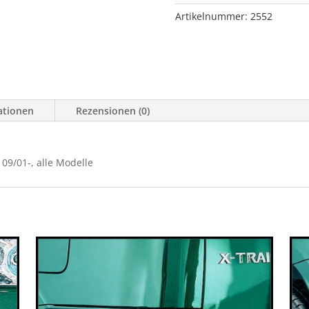
mm
Artikelnummer:
2552
X-
Trail,
09/01-,
alle
Modelle
ationen
Rezensionen (0)
Menge
 09/01-, alle Modelle