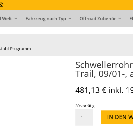
 Welt
Fahrzeug nach Typ
Offroad Zubehör
E
stahl Programm
Schwellerrohr
Trail, 09/01-,
481,13
€
inkl. 
30 vorrätig
Schwellerrohre
IN DEN 
(Satz)
Ø
60