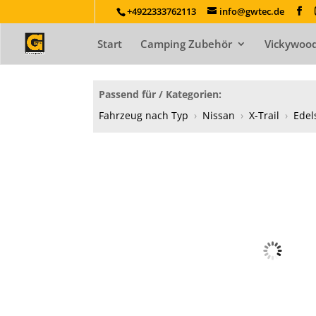
+4922333762113
info@gwtec.de
Start
Camping Zubehör
Vickywood
Passend für / Kategorien:
Fahrzeug nach Typ
›
Nissan
›
X-Trail
›
Edel