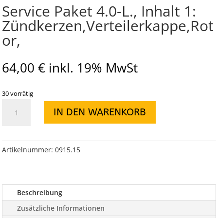
Service Paket 4.0-L., Inhalt 1:
Zündkerzen,Verteilerkappe,Rot
or,
64,00
€
inkl. 19% MwSt
30 vorrätig
Service
IN DEN WARENKORB
Paket
4.0-
L.,
Inhalt
Artikelnummer:
0915.15
1:
Zündkerzen,Verteilerkappe,Rotor,
Menge
Beschreibung
Zusätzliche Informationen