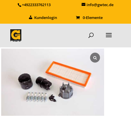
+4922333762113
info@gwtec.de
Kundenlogin
0-Elemente