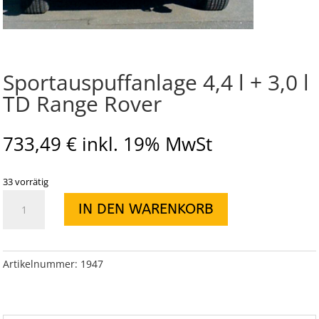
Sportauspuffanlage 4,4 l + 3,0 l
TD Range Rover
733,49
€
inkl. 19% MwSt
33 vorrätig
Sportauspuffanlage
IN DEN WARENKORB
4,4
l
+
3,0
Artikelnummer:
1947
l
TD
Range