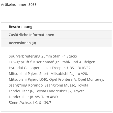
Stück)
Artikelnummer:
3038
50mm/Achse,
LK:
6-
Beschreibung
139,7
Menge
Zusätzliche Informationen
Rezensionen (0)
Spurverbreiterung 25mm Stahl (4 Stück)
TÜV-geprüft für serienmäßige Stahl- und Alufelgen
Hyundai Galopper, Isuzu Trooper, UBS, 13/16/52,
Mitsubishi Pajero Sport, Mitsubishi Pajero V20,
Mitsubishi Pajero L040, Opel Frontera A, Opel Monterey,
SsangYong Korando, SsangYong Musso, Toyota
Landcruiser J6, Toyota Landcruiser J7, Toyota
Landcruiser J8, VW Taro 4WD
50mm/Achse, LK: 6-139,7