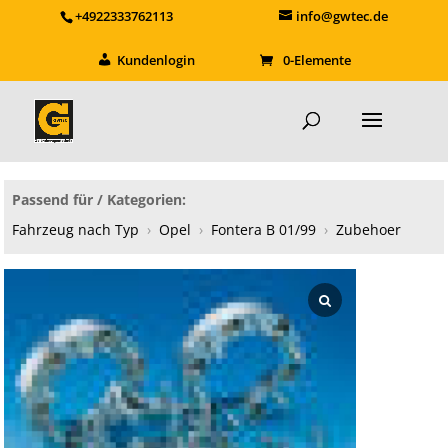
+4922333762113
info@gwtec.de
Kundenlogin
0-Elemente
Passend für / Kategorien:
Fahrzeug nach Typ
›
Opel
›
Fontera B 01/99
›
Zubehoer