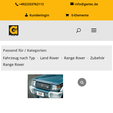
+4922333762113
info@gwtec.de
Kundenlogin
0-Elemente
Passend für / Kategorien:
Fahrzeug nach Typ
›
Land Rover
›
Range Rover
›
Zubehör
Range Rover