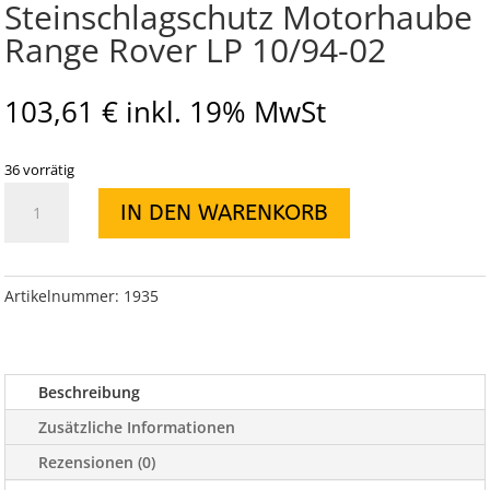
Steinschlagschutz Motorhaube
Range Rover LP 10/94-02
103,61
€
inkl. 19% MwSt
36 vorrätig
Steinschlagschutz
IN DEN WARENKORB
Motorhaube
Range
Rover
LP
Artikelnummer:
1935
10/94-
02
Menge
Beschreibung
Zusätzliche Informationen
Rezensionen (0)