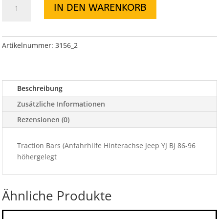
IN DEN WARENKORB
Bars
(Anfahrhilfe
Hinterachse
Jeep
Artikelnummer:
3156_2
YJ
Bj
87-
Beschreibung
96
höhergel
Zusätzliche Informationen
Menge
Rezensionen (0)
Traction Bars (Anfahrhilfe Hinterachse Jeep YJ Bj 86-96
höhergelegt
Ähnliche Produkte