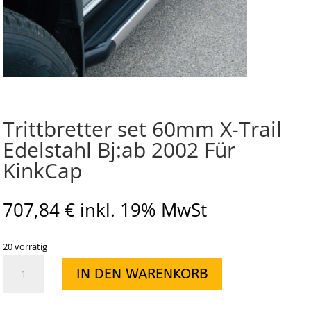
Trittbretter set 60mm X-Trail
Edelstahl Bj:ab 2002 Für
KinkCap
707,84
€
inkl. 19% MwSt
20 vorrätig
Trittbretter
IN DEN WARENKORB
set
60mm
X-