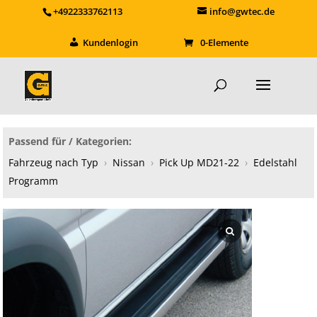
+4922333762113
info@gwtec.de
Kundenlogin
0-Elemente
Passend für / Kategorien:
Fahrzeug nach Typ
›
Nissan
›
Pick Up MD21-22
›
Edelstahl
Programm