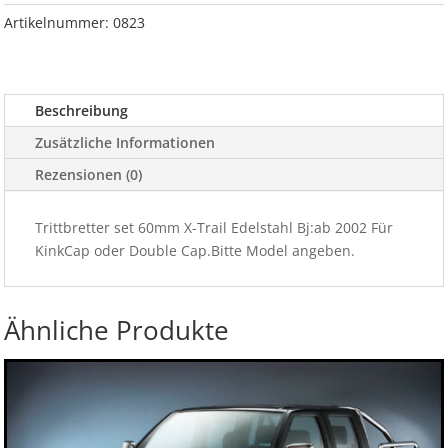
Trail
Artikelnummer:
0823
Edelstahl
Bj:ab
2002
Beschreibung
Für
KinkCap
Zusätzliche Informationen
Menge
Rezensionen (0)
Trittbretter set 60mm X-Trail Edelstahl Bj:ab 2002 Für
KinkCap oder Double Cap.Bitte Model angeben.
Ähnliche Produkte