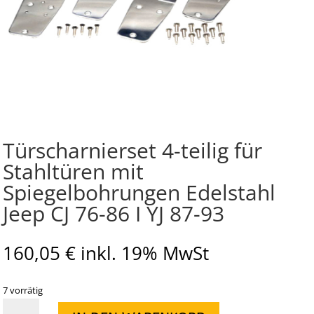
Türscharnierset 4-teilig für
Stahltüren mit
Spiegelbohrungen Edelstahl
Jeep CJ 76-86 I YJ 87-93
160,05
€
inkl. 19% MwSt
7 vorrätig
Türscharnierset