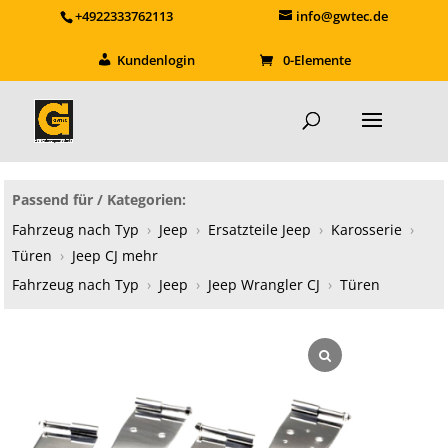
+4922333762113
info@gwtec.de
Kundenlogin
0-Elemente
Passend für / Kategorien:
Fahrzeug nach Typ
›
Jeep
›
Ersatzteile Jeep
›
Karosserie
›
Türen
›
Jeep CJ mehr
Fahrzeug nach Typ
›
Jeep
›
Jeep Wrangler CJ
›
Türen