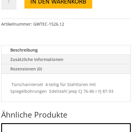
IN DEN WARENKORB
4-
teilig
für
Stahltüren
Artikelnummer:
GWTEC-1526.12
mit
Spiegelbohrungen
Edelstahl
Beschreibung
Jeep
CJ
Zusätzliche Informationen
76-
Rezensionen (0)
86
I
Türscharnierset 4-teilig für Stahltüren mit
YJ
Spiegelbohrungen Edelstahl Jeep CJ 76-86 I YJ 87-93
87-
93
Menge
Ähnliche Produkte