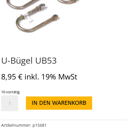
U-Bügel UB53
8,95
€
inkl. 19% MwSt
10 vorrätig
U-
IN DEN WARENKORB
Bügel
UB53
Menge
Artikelnummer:
p15681