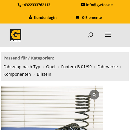
+4922333762113
info@gwtec.de
Kundenlogin
0-Elemente
Passend für / Kategorien:
Fahrzeug nach Typ
›
Opel
›
Fontera B 01/99
›
Fahrwerke
›
Komponenten
›
Bilstein