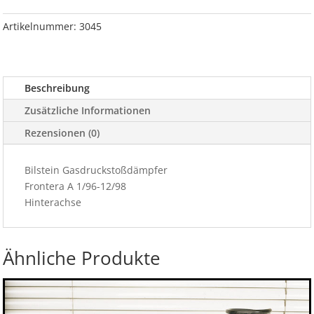
A
1/96-
Artikelnummer:
3045
12/98
Hinterachse
Menge
Beschreibung
Zusätzliche Informationen
Rezensionen (0)
Bilstein Gasdruckstoßdämpfer
Frontera A 1/96-12/98
Hinterachse
Ähnliche Produkte