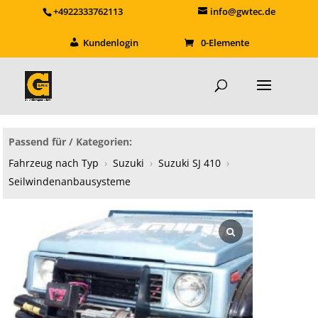
+4922333762113
info@gwtec.de
Kundenlogin
0-Elemente
Passend für / Kategorien:
Fahrzeug nach Typ
›
Suzuki
›
Suzuki SJ 410
›
Seilwindenanbausysteme