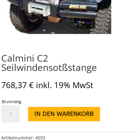
Calmini C2
Seilwindensotßstange
768,37
€
inkl. 19% MwSt
30 vorrätig
Calmini
IN DEN WARENKORB
C2
Seilwindensotßstange
Menge
Artikelnummer:
4593