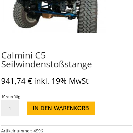
Calmini C5
Seilwindenstoßstange
941,74
€
inkl. 19% MwSt
10 vorrätig
Calmini
IN DEN WARENKORB
C5
Seilwindenstoßstange
Menge
Artikelnummer:
4596