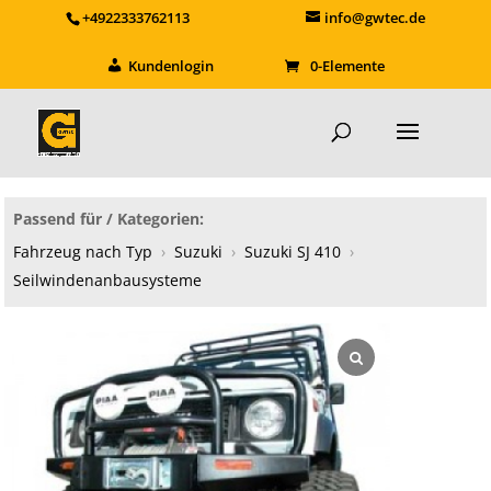
+4922333762113
info@gwtec.de
Kundenlogin
0-Elemente
Passend für / Kategorien:
Fahrzeug nach Typ
›
Suzuki
›
Suzuki SJ 410
›
Seilwindenanbausysteme