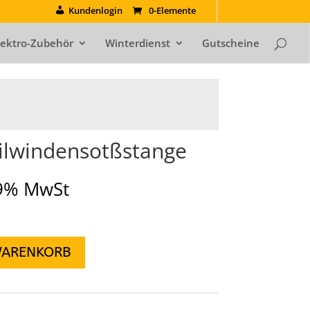
Kundenlogin
0-Elemente
lektro-Zubehör
Winterdienst
Gutscheine
eilwindensotßstange
19% MwSt
WARENKORB