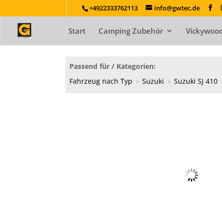
+4922333762113
info@gwtec.de
Start
Camping Zubehör
Vickywood
Passend für / Kategorien:
Fahrzeug nach Typ
›
Suzuki
›
Suzuki SJ 410