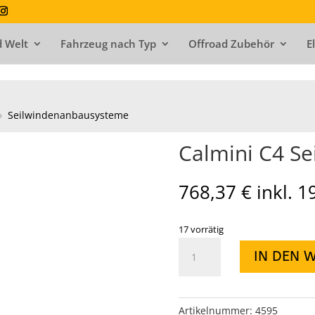
 Welt
Fahrzeug nach Typ
Offroad Zubehör
E
›
Seilwindenanbausysteme
Calmini C4 S
768,37
€
inkl. 
17 vorrätig
Calmini
IN DEN 
C4
Seilwindensotßstange
Menge
Artikelnummer:
4595