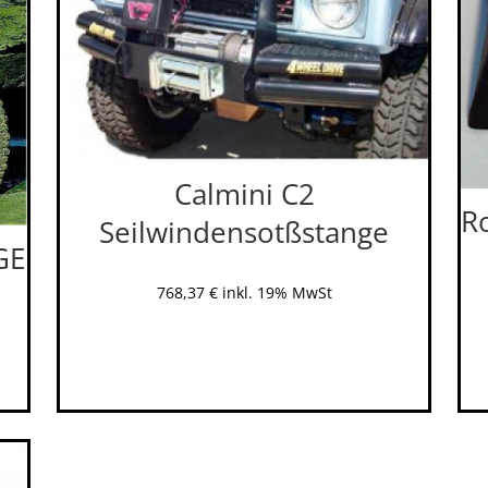
Calmini C2
R
Seilwindensotßstange
GE
768,37
€
inkl. 19% MwSt