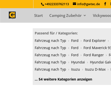
+4922333762113
info@gwtec.de
Start
Camping Zubehör
Vickywood
Passend für / Kategorien:
Fahrzeug nach Typ
›
Ford
›
Ford Explorer
›
Fahrzeug nach Typ
›
Ford
›
Ford Maverick 9
Fahrzeug nach Typ
›
Ford
›
Ford Ranger
›
F
Fahrzeug nach Typ
›
Hyundai
›
Hyundai Gal
Fahrzeug nach Typ
›
Isuzu
›
Isuzu D-Max
›
… 54 weitere Kategorien anzeigen