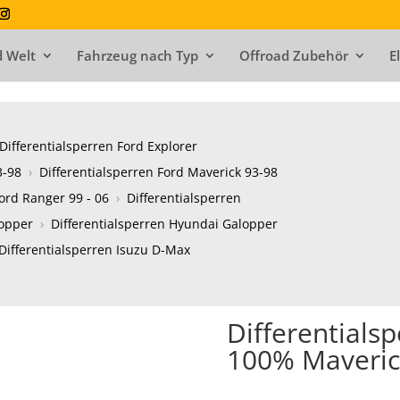
 Welt
Fahrzeug nach Typ
Offroad Zubehör
E
Differentialsperren Ford Explorer
3-98
›
Differentialsperren Ford Maverick 93-98
ord Ranger 99 - 06
›
Differentialsperren
opper
›
Differentialsperren Hyundai Galopper
Differentialsperren Isuzu D-Max
Differentials
100% Maveric