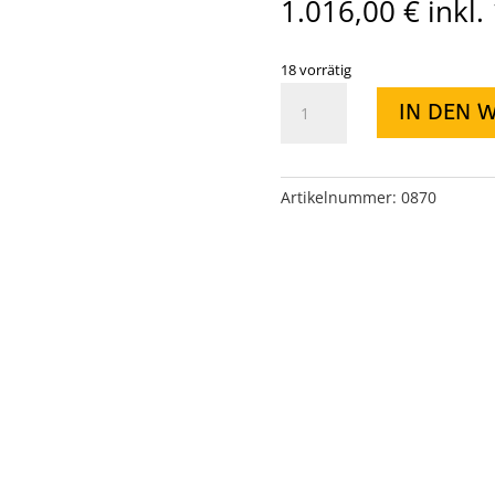
1.016,00
€
inkl
18 vorrätig
Differentialsperre
IN DEN 
ARB-
Airlocker
100%
Maverick
Artikelnummer:
0870
Hinterachse
Menge