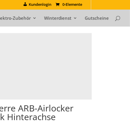
Kundenlogin
0-Elemente
lektro-Zubehör
Winterdienst
Gutscheine
perre ARB-Airlocker
k Hinterachse