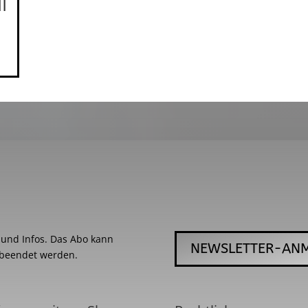
I
s und Infos. Das Abo kann
NEWSLETTER-AN
 beendet werden.