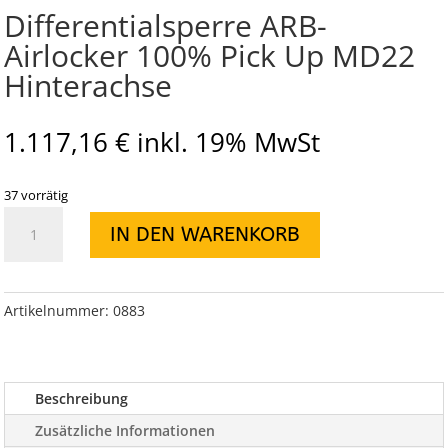
Differentialsperre ARB-
Airlocker 100% Pick Up MD22
Hinterachse
1.117,16
€
inkl. 19% MwSt
37 vorrätig
Differentialsperre
IN DEN WARENKORB
ARB-
Airlocker
100%
Pick
Artikelnummer:
0883
Up
MD22
Hinterachse
Beschreibung
Menge
Zusätzliche Informationen